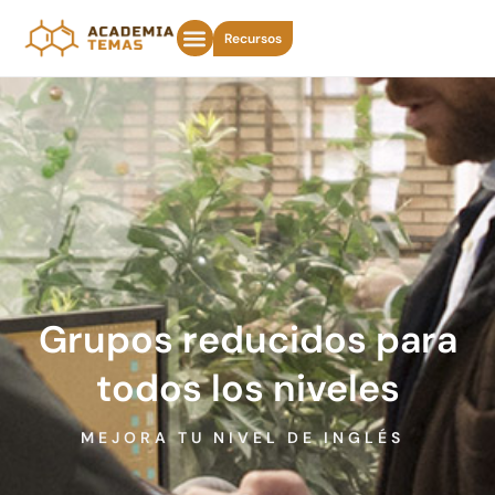
Recursos
Grupos reducidos para
todos los niveles
MEJORA TU NIVEL DE INGLÉS